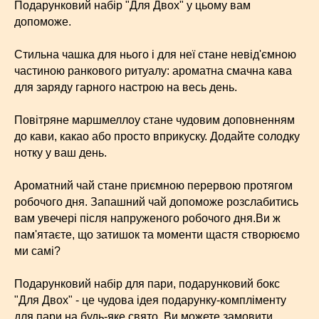
Подарунковий набір "Для Двох" у цьому вам
допоможе.
Стильна чашка для нього і для неї стане невід'ємною
частиною ранкового ритуалу: ароматна смачна кава
для заряду гарного настрою на весь день.
Повітряне маршмеллоу стане чудовим доповненням
до кави, какао або просто вприкуску. Додайте солодку
нотку у ваш день.
Ароматний чай стане приємною перервою протягом
робочого дня. Запашний чай допоможе розслабитись
вам увечері після напруженого робочого дня.Ви ж
пам'ятаєте, що затишок та моменти щастя створюємо
ми самі?
Подарунковий набір для пари, подарунковий бокс
"Для Двох" - це чудова ідея подарунку-компліменту
для пари на будь-яке свято. Ви можете замовити