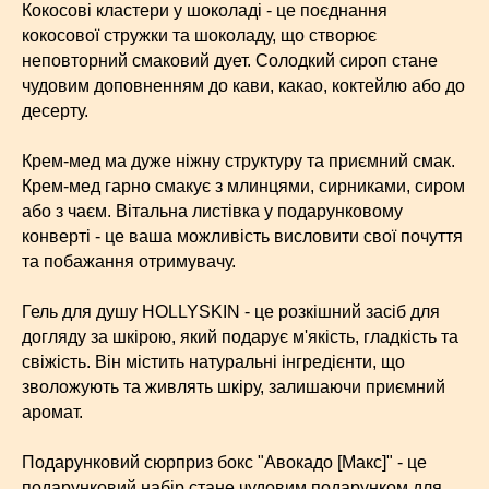
Кокосові кластери у шоколаді - це поєднання
кокосової стружки та шоколаду, що створює
неповторний смаковий дует. Солодкий сироп стане
чудовим доповненням до кави, какао, коктейлю або до
десерту.
Крем-мед ма дуже ніжну структуру та приємний смак.
Крем-мед гарно смакує з млинцями, сирниками, сиром
або з чаєм. Вітальна листівка у подарунковому
конверті - це ваша можливість висловити свої почуття
та побажання отримувачу.
Гель для душу HOLLYSKIN - це розкішний засіб для
догляду за шкірою, який подарує м'якість, гладкість та
свіжість. Він містить натуральні інгредієнти, що
зволожують та живлять шкіру, залишаючи приємний
аромат.
Подарунковий сюрприз бокс "Авокадо [Макс]" - це
подарунковий набір стане чудовим подарунком для