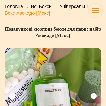
Головна
→
Всі Бокси
→
Універсальні
→
Бокс Авокадо [Макс]
Подарункові сюрприз бокси для пари: набір
"Авокадо [Макс]"