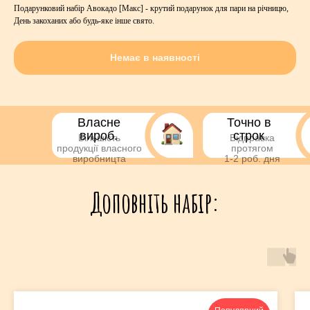
Подарунковий набір Авокадо [Макс] - крутий подарунок для пари на річницю,
День закоханих або будь-яке інше свято.
Немає в наявності
Власне
Точно в
вироб.
строк
Більшість
Відправка
продукції власного
протягом
виробницта
1-2 роб. дня
Доповніть набір: