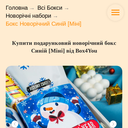
Головна
→
Всі Бокси
→
Новорічні набори
→
Бокс Новорічний Синій [Міні]
Купити подарунковий новорічний бокс
Синій [Міні] від Box4You