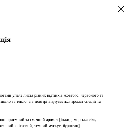
кція
огами упале листя різних відтінків жовтого, червоного та
тишно та тепло, а в повітрі відчувається аромат спецій та
но приємний та смачний аромат [інжир, морська сіль,
зелений квітковий, темний мускус, бурштин]