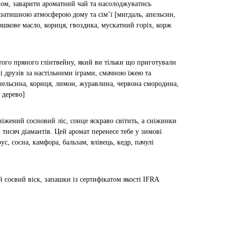
лом, заварити ароматний чай та насолоджуватись
а затишною атмосферою дому та сімʼї [мигдаль, апельсин,
ршкове масло, кориця, гвоздика, мускатний горіх, корж
того пряного глінтвейну, який ви тільки що приготували
лі друзів за настільними іграми, смачною їжею та
пельсина, кориця, лимон, журавлина, червона смородина,
 дерево]
сніжений сосновий ліс, сонце яскраво світить, а сніжинки
 тисяч діамантів. Цей аромат перенесе тебе у зимові
ус, сосна, камфора, бальзам, ялівець, кедр, пачулі
соєвий віск, запашки із сертифікатом якості IFRA