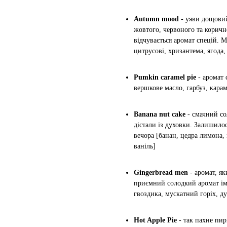
Autumn mood
- уяви дощовий
жовтого, червоного та коричне
відчувається аромат спецій. М
цитрусові, хризантема, ягода, 
Pumkin caramel pie
- аромат 
вершкове масло, гарбуз, карам
Banana nut cake
- смачний со
дістали із духовки. Залишило
вечора [банан, цедра лимона,
ваніль]
Gingerbread men
- аромат, я
приємний солодкий аромат імб
гвоздика, мускатний горіх, д
Hot Apple Pie
- так пахне пирі