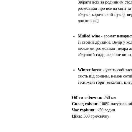
Зібрати всіх за родинним сто
розмовами про все на світі т
яблуко, коричневий цукор, ве
для пирога]
Mulled wine
- аромат наварис
зі своїми друзями. Вечір у ко
веселими розмовами [цедра а
яблучний сидр, червоне вино,
Winter forest
- уявіть собі за
сяють під сонцем, немов сотні
засніжені гори [евкаліпт, цитр
Об‘єм свічечки:
250 мл
Склад свічки:
100% натуральний 
Час горіння:
~50 годин
Ціна:
500 грн/свічку