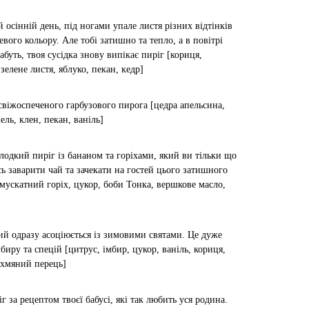
 осінній день, під ногами упале листя різних відтінків
вого кольору. Але тобі затишно та тепло, а в повітрі
абуть, твоя сусідка знову випікає пиріг [кориця,
зелене листя, яблуко, пекан, кедр]
свіжоспеченого гарбузового пирога [цедра апельсина,
ель, клен, пекан, ваніль]
лодкий пиріг із бананом та горіхами, який ви тільки що
сь заварити чай та зачекати на гостей цього затишного
 мускатний горіх, цукор, боби Тонка, вершкове масло,
кий одразу асоціюється із зимовими святами. Це дуже
иру та спецій [цитрус, імбир, цукор, ваніль, кориця,
ухмяний перець]
г за рецептом твоєї бабусі, які так любить уся родина.