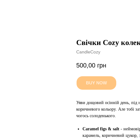
Свічки Cozy коле
CandleCozy
500,00
грн
BUY NOW
Уяви дощовий осінній день, під н
коричневого кольору. Але тобі за
чогось солоденького.
Caramel figs & salt
- неймовір
карамель, коричневий цукор, 